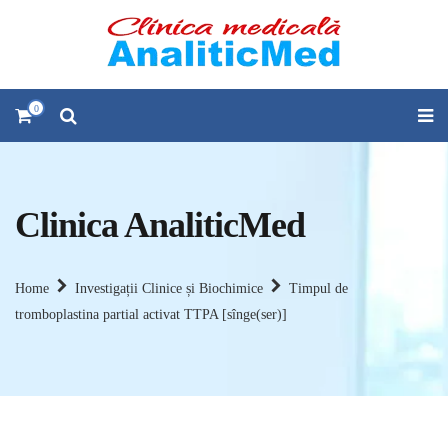
0
Clinica AnaliticMed
Home
Investigații Clinice și Biochimice
Timpul de
tromboplastina partial activat TTPA [sînge(ser)]