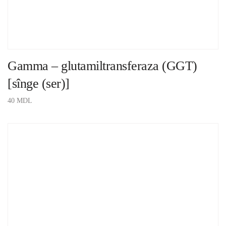
Gamma – glutamiltransferaza (GGT)
[sînge (ser)]
40
MDL
ADAUGĂ ÎN COȘ