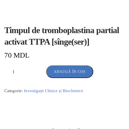
Timpul de tromboplastina partial
activat TTPA [sînge(ser)]
70
MDL
ADAUGĂ ÎN COȘ
Categorie:
Investigații Clinice și Biochimice