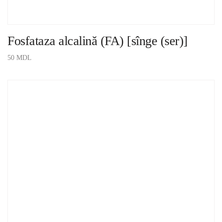
Fosfataza alcalină (FA) [sînge (ser)]
50
MDL
ADAUGĂ ÎN COȘ