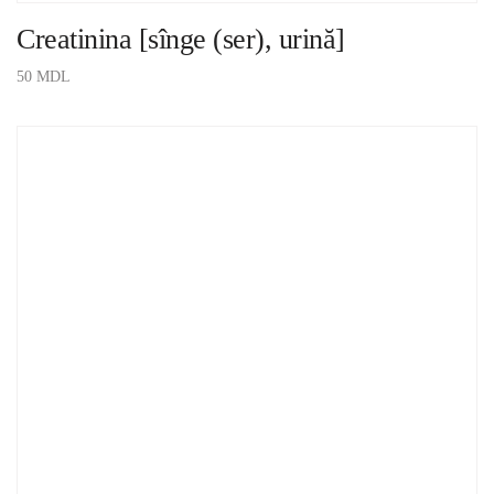
Creatinina [sînge (ser), urină]
50
MDL
ADAUGĂ ÎN COȘ