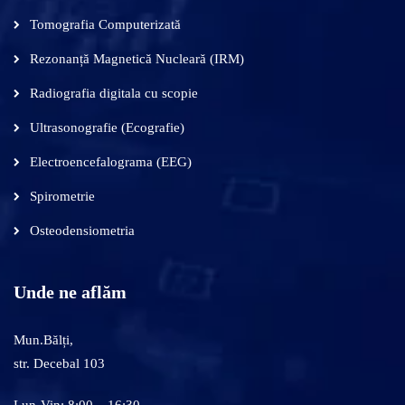
Tomografia Computerizată
Rezonanță Magnetică Nucleară (IRM)
Radiografia digitala cu scopie
Ultrasonografie (Ecografie)
Electroencefalograma (EEG)
Spirometrie
Osteodensiometria
Unde ne aflăm
Mun.Bălți,
str. Decebal 103
Lun-Vin: 8:00 – 16:30