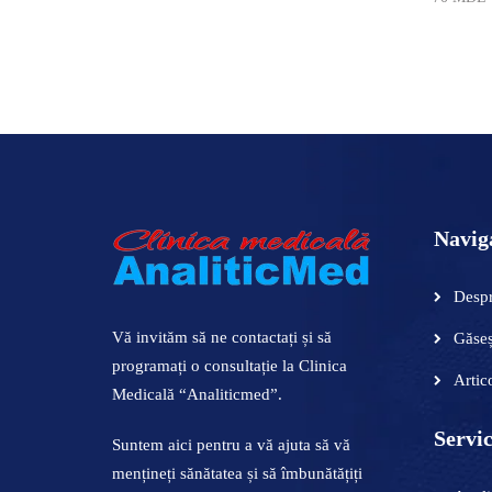
ADAUGĂ
Navig
Despr
Vă invităm să ne contactați și să
Găseș
programați o consultație la Clinica
Artic
Medicală “Analiticmed”.
Servic
Suntem aici pentru a vă ajuta să vă
mențineți sănătatea și să îmbunătățiți