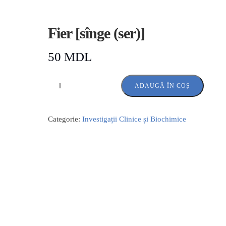
Fier [sînge (ser)]
50
MDL
ADAUGĂ ÎN COȘ
Categorie:
Investigații Clinice și Biochimice