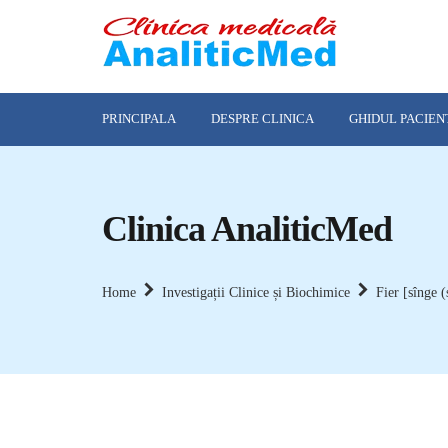
PRINCIPALA
DESPRE CLINICA
GHIDUL PACIEN
Clinica AnaliticMed
Home
Investigații Clinice și Biochimice
Fier [sînge (