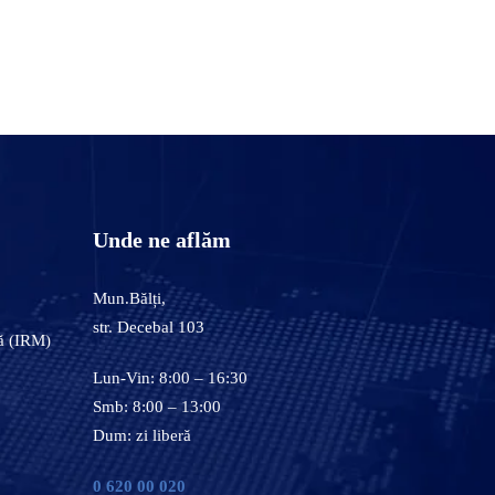
Unde ne aflăm
Mun.Bălți,
str. Decebal 103
ă (IRM)
Lun-Vin: 8:00 – 16:30
Smb: 8:00 – 13:00
Dum: zi liberă
0 620 00 020