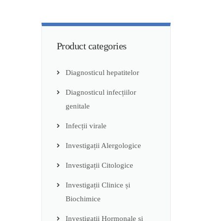
Product categories
Diagnosticul hepatitelor
Diagnosticul infecțiilor
genitale
Infecții virale
Investigații Alergologice
Investigații Citologice
Investigații Clinice și
Biochimice
Investigații Hormonale și