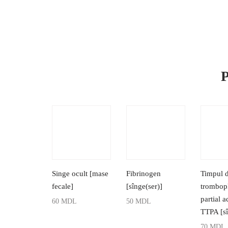
P
Singe ocult [mase
Fibrinogen
Timpul 
fecale]
[sînge(ser)]
trombopl
partial a
60
MDL
50
MDL
TTPA [sî
ADAUGĂ ÎN COȘ
ADAUGĂ ÎN COȘ
70
MDL