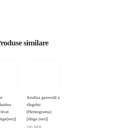
roduse similare
de
Analiza generală a
astina
sîngelui
ctivat
(Hemograma)
nge(ser)]
[sînge (ser)]
100
MDL