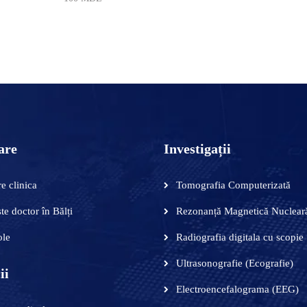
 ÎN COȘ
ADAUGĂ ÎN COȘ
are
Investigații
e clinica
Tomografia Computerizată
te doctor în Bălți
Rezonanță Magnetică Nuclear
ole
Radiografia digitala cu scopie
Ultrasonografie (Ecografie)
ii
Electroencefalograma (EEG)