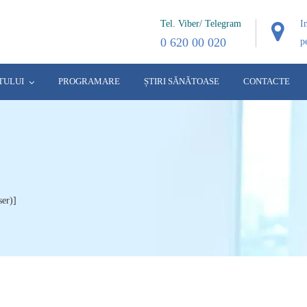
Tel. Viber/ Telegram
I
0 620 00 020
p
TULUI
PROGRAMARE
ȘTIRI SĂNĂTOASE
CONTACTE
ser)]