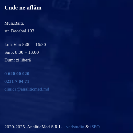
Unde ne aflăm
Mun.Bălți,
str. Decebal 103
Lun-Vin: 8:00 – 16:30
Smb: 8:00 – 13:00
Dum: zi liberă
0 620 00 020
0231 7 04 71
clinica@analiticmed.md
2020-2025. AnaliticMed S.R.L.
vadstudio
&
iSEO