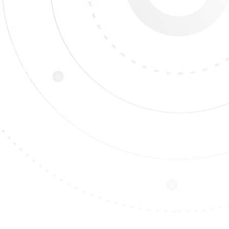
Imagistică precisă cu ajutorul tehnologiei avansate