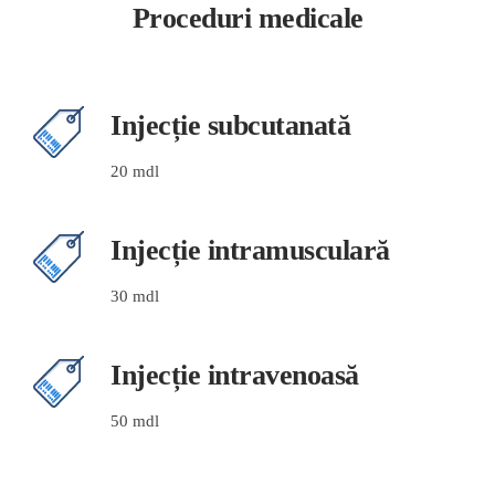
Proceduri medicale
Injecție subcutanată
20 mdl
Injecție intramusculară
30 mdl
Injecție intravenoasă
50 mdl