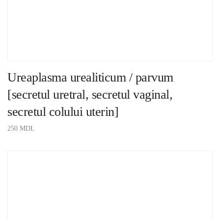
Ureaplasma urealiticum / parvum
[secretul uretral, secretul vaginal,
secretul colului uterin]
250
MDL
ADAUGĂ ÎN COȘ