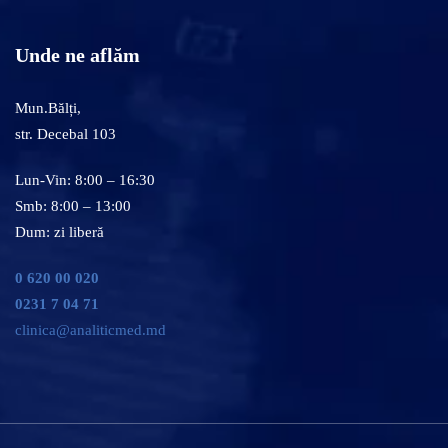
Unde ne aflăm
Mun.Bălți,
str. Decebal 103
Lun-Vin: 8:00 – 16:30
Smb: 8:00 – 13:00
Dum: zi liberă
0 620 00 020
0231 7 04 71
clinica@analiticmed.md