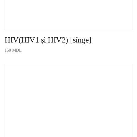
HIV(HIV1 şi HIV2) [sînge]
150
MDL
ADAUGĂ ÎN COȘ