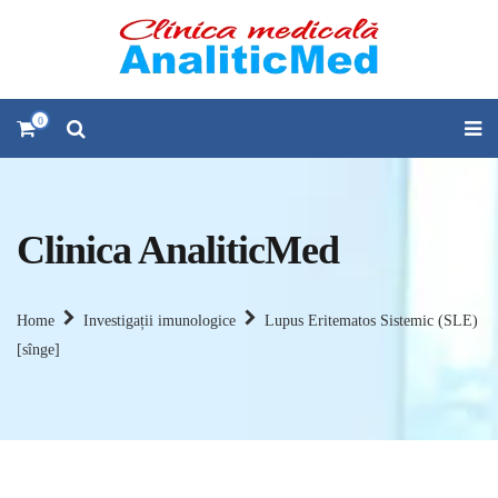
0
Clinica AnaliticMed
Home
Investigații imunologice
Lupus Eritematos Sistemic (SLE)
[sînge]