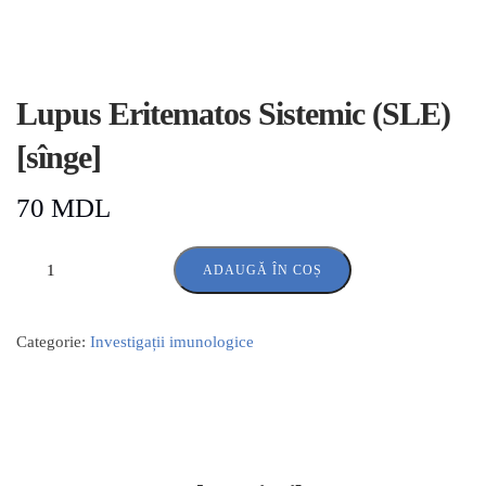
Lupus Eritematos Sistemic (SLE)
[sînge]
70
MDL
ADAUGĂ ÎN COȘ
Categorie:
Investigații imunologice