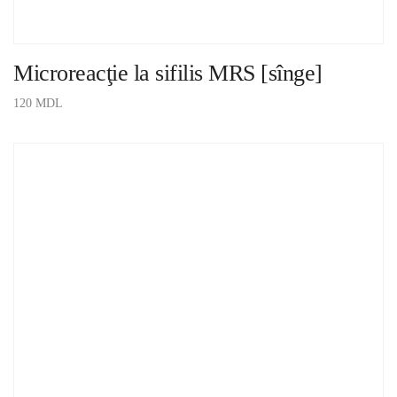
Microreacţie la sifilis MRS [sînge]
120
MDL
ADAUGĂ ÎN COȘ