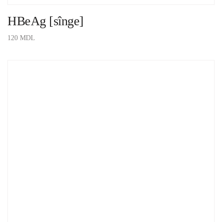
HBeAg [sînge]
120
MDL
ADAUGĂ ÎN COȘ