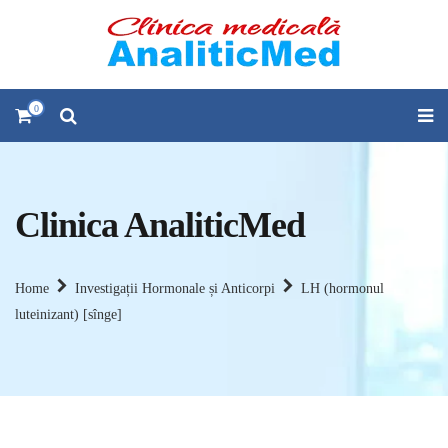
0
Clinica AnaliticMed
Home
Investigații Hormonale și Anticorpi
LH (hormonul
luteinizant) [sînge]