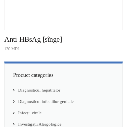
Anti-HBsAg [sînge]
120
MDL
ADAUGĂ ÎN COȘ
Product categories
Diagnosticul hepatitelor
Diagnosticul infecțiilor genitale
Infecții virale
Investigații Alergologice