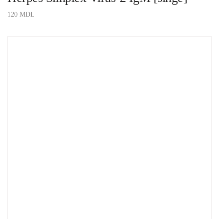
120
MDL
ADAUGĂ ÎN COȘ