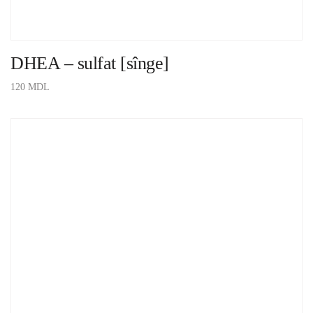
DHEA – sulfat [sînge]
120
MDL
ADAUGĂ ÎN COȘ