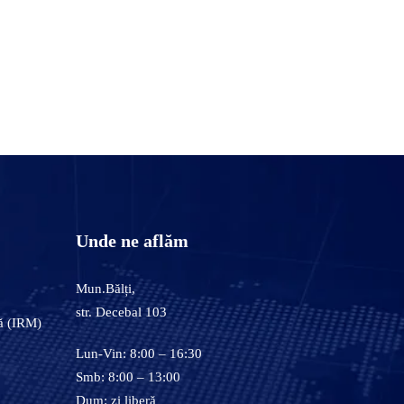
Unde ne aflăm
Mun.Bălți,
str. Decebal 103
ă (IRM)
Lun-Vin: 8:00 – 16:30
Smb: 8:00 – 13:00
Dum: zi liberă