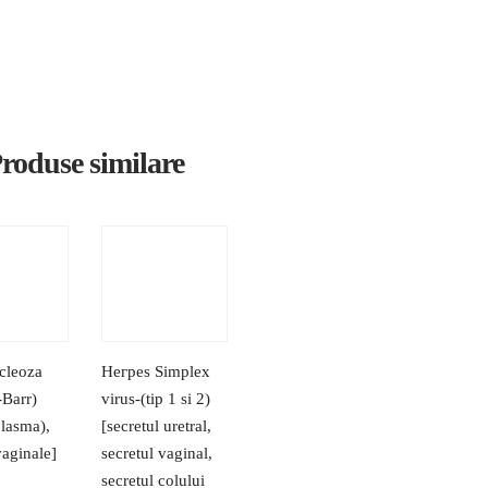
roduse similare
cleoza
Негреs Simplex
-Barr)
virus-(tip 1 si 2)
plasma),
[secretul uretral,
vaginale]
secretul vaginal,
secretul colului
L