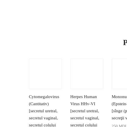
P
Cytomegalovirus
Herpes Human
Mononu
(Cantitativ)
Virus HHv-VI
(Epstein
[secretul uretral,
[secretul uretral,
[sînge (
secretul vaginal,
secretul vaginal,
secreţii 
secretul colului
secretul colului
250
MD