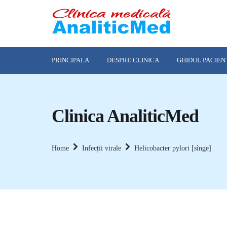
PRINCIPALA
DESPRE CLINICA
GHIDUL PACIEN
Clinica AnaliticMed
Home
Infecții virale
Helicobacter pylori [sînge]