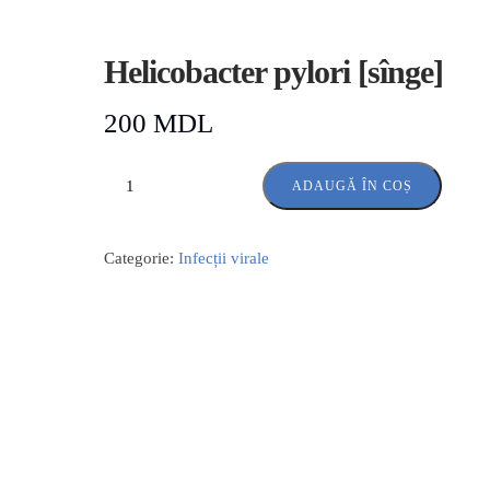
Helicobacter pylori [sînge]
200
MDL
ADAUGĂ ÎN COȘ
Categorie:
Infecții virale