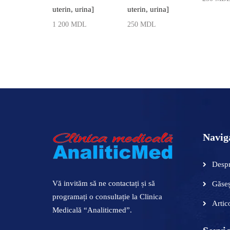
uterin, urina]
uterin, urina]
ADAUGĂ
1 200
MDL
250
MDL
ADAUGĂ ÎN COȘ
ADAUGĂ ÎN COȘ
Navig
Despr
Vă invităm să ne contactați și să
Găseș
programați o consultație la Clinica
Artic
Medicală “Analiticmed”.