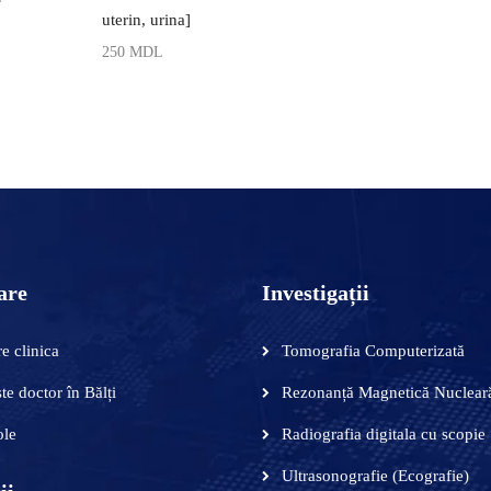
uterin, urina]
 ÎN COȘ
250
MDL
ADAUGĂ ÎN COȘ
are
Investigații
e clinica
Tomografia Computerizată
te doctor în Bălți
Rezonanță Magnetică Nuclear
ole
Radiografia digitala cu scopie
Ultrasonografie (Ecografie)