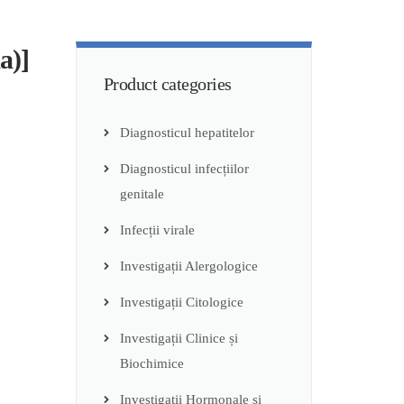
a)]
Product categories
Diagnosticul hepatitelor
Diagnosticul infecțiilor
genitale
Infecții virale
Investigații Alergologice
Investigații Citologice
Investigații Clinice și
Biochimice
Investigații Hormonale și