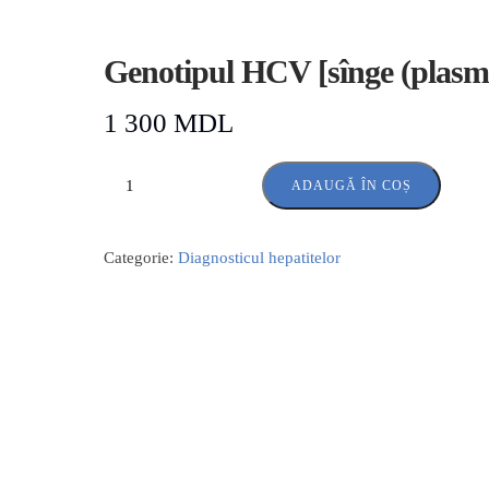
Genotipul HCV [sînge (plasm
1 300
MDL
ADAUGĂ ÎN COȘ
Categorie:
Diagnosticul hepatitelor