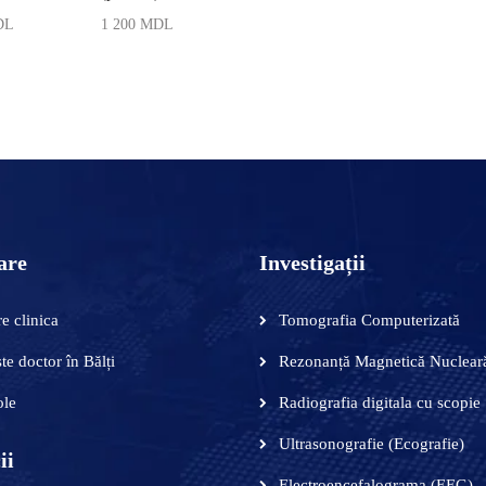
DL
1 200
MDL
 ÎN COȘ
ADAUGĂ ÎN COȘ
are
Investigații
e clinica
Tomografia Computerizată
te doctor în Bălți
Rezonanță Magnetică Nuclear
ole
Radiografia digitala cu scopie
Ultrasonografie (Ecografie)
ii
Electroencefalograma (EEG)