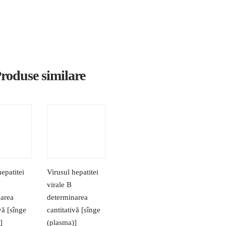
roduse similare
hepatitei
Virusul hepatitei
virale B
narea
determinarea
vă [sînge
cantitativă [sînge
]
(plasma)]