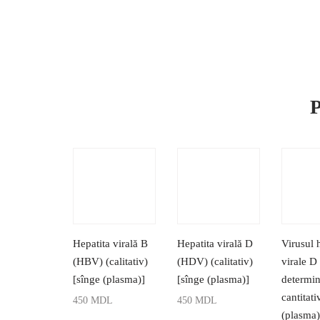
P
Hepatita virală В
Hepatita virală D
Virusul 
(HBV) (calitativ)
(HDV) (calitativ)
virale D
[sînge (plasma)]
[sînge (plasma)]
determi
cantitati
450
MDL
450
MDL
(plasma)