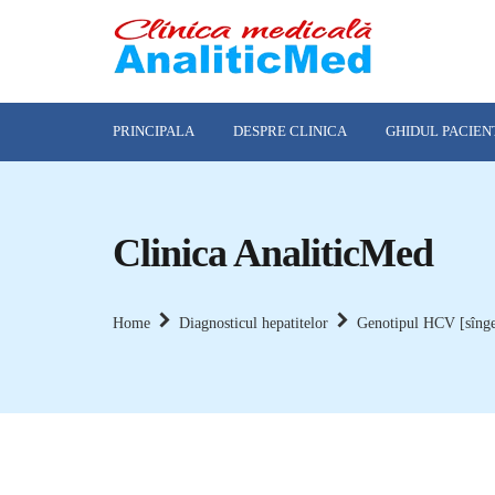
PRINCIPALA
DESPRE CLINICA
GHIDUL PACIEN
Clinica AnaliticMed
Home
Diagnosticul hepatitelor
Genotipul HCV [sînge