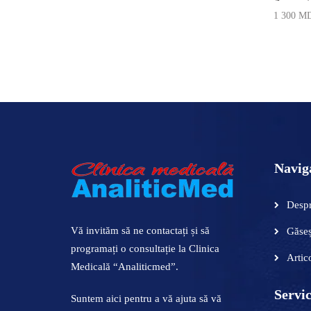
ADAUGĂ ÎN COȘ
ADAUGĂ ÎN COȘ
1 300
M
ADAUGĂ
Navig
Despr
Vă invităm să ne contactați și să
Găseș
programați o consultație la Clinica
Artic
Medicală “Analiticmed”.
Servic
Suntem aici pentru a vă ajuta să vă