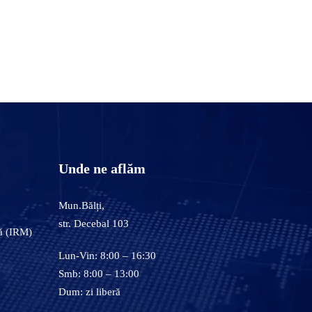
Unde ne aflăm
Mun.Bălți,
str. Decebal 103
ă (IRM)
Lun-Vin: 8:00 – 16:30
Smb: 8:00 – 13:00
Dum: zi liberă