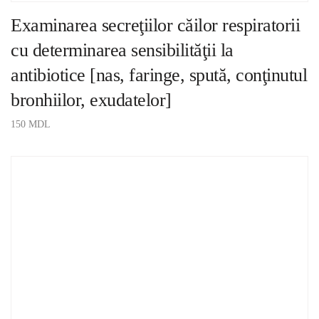
Examinarea secreţiilor căilor respiratorii
cu determinarea sensibilităţii la
antibiotice [nas, faringe, spută, conţinutul
bronhiilor, exudatelor]
150
MDL
ADAUGĂ ÎN COȘ