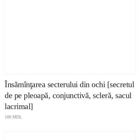
Însămînţarea secterului din ochi [secretul
de pe pleoapă, conjunctivă, scleră, sacul
lacrimal]
100
MDL
ADAUGĂ ÎN COȘ