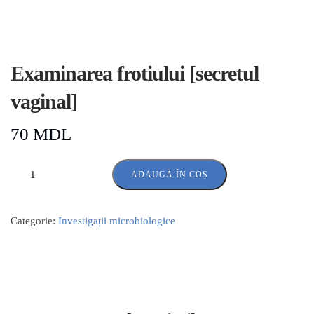
Examinarea frotiului [secretul
vaginal]
70
MDL
ADAUGĂ ÎN COȘ
Categorie:
Investigații microbiologice