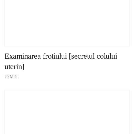
Examinarea frotiului [secretul colului
uterin]
70
MDL
ADAUGĂ ÎN COȘ