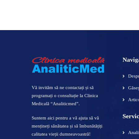
ADAUGĂ ÎN COȘ
ADAUGĂ
Navig
Despr
Vă invităm să ne contactați și să
Găseș
programați o consultație la Clinica
Artic
Medicală “Analiticmed”.
Servic
Suntem aici pentru a vă ajuta să vă
mențineți sănătatea și să îmbunătățiți
Anali
calitatea vieții dumneavoastră!