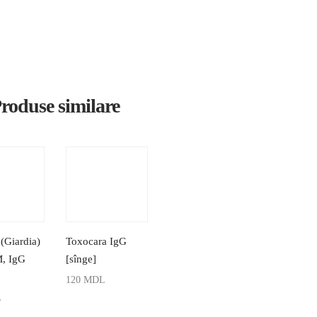
roduse similare
(Giardia)
Toxocara IgG
M, IgG
[sînge]
120
MDL
L
ADAUGĂ ÎN COȘ