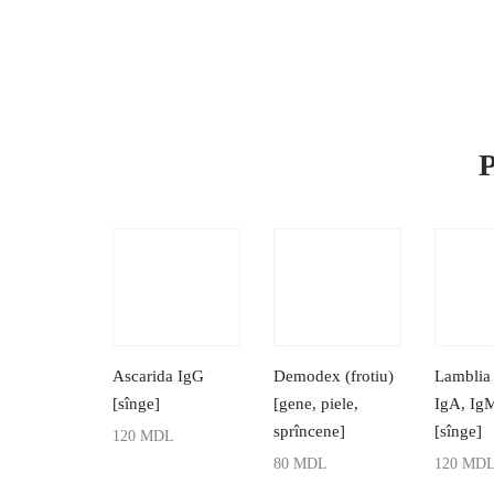
P
Ascarida IgG
Demodex (frotiu)
Lamblia 
[sînge]
[gene, piele,
IgA, Ig
sprîncene]
[sînge]
120
MDL
80
MDL
120
MD
ADAUGĂ ÎN COȘ