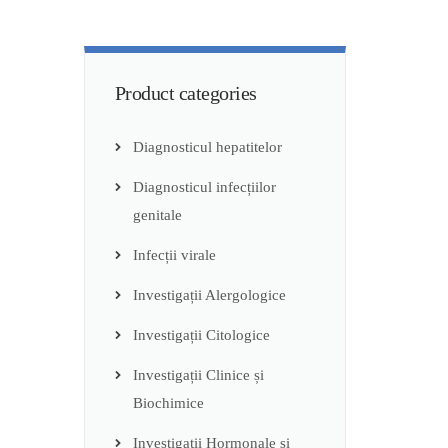
Product categories
Diagnosticul hepatitelor
Diagnosticul infecțiilor
genitale
Infecții virale
Investigații Alergologice
Investigații Citologice
Investigații Clinice și
Biochimice
Investigații Hormonale și