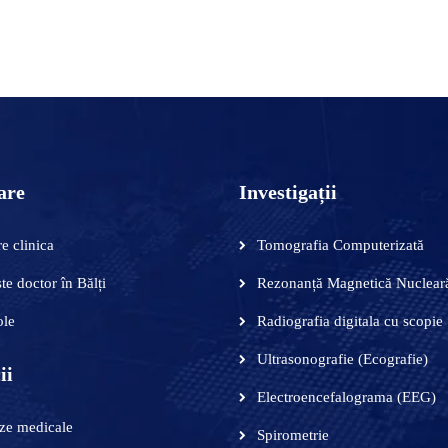
 ÎN COȘ
are
Investigații
e clinica
Tomografia Computerizată
te doctor în Bălți
Rezonanță Magnetică Nuclear
ole
Radiografia digitala cu scopie
Ultrasonografie (Ecografie)
ii
Electroencefalograma (EEG)
ze medicale
Spirometrie