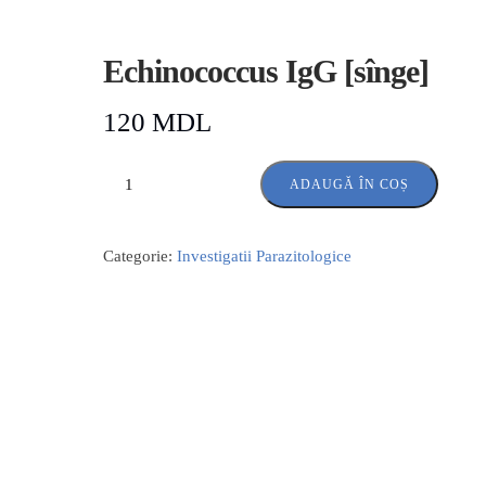
Echinococcus IgG [sînge]
120
MDL
ADAUGĂ ÎN COȘ
Categorie:
Investigatii Parazitologice