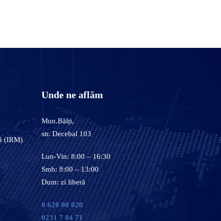
Unde ne aflăm
Mun.Bălți,
str. Decebal 103
ă (IRM)
Lun-Vin: 8:00 – 16:30
Smb: 8:00 – 13:00
Dum: zi liberă
0 620 00 020
0231 7 04 71