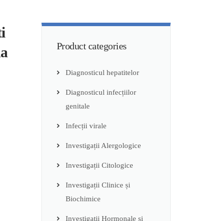
i
Product categories
da
Diagnosticul hepatitelor
Diagnosticul infecțiilor
genitale
Infecții virale
Investigații Alergologice
Investigații Citologice
Investigații Clinice și
Biochimice
Investigații Hormonale și