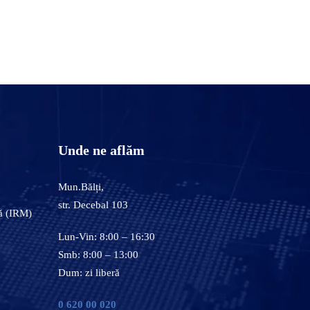
Unde ne aflăm
Mun.Bălți,
str. Decebal 103
ă (IRM)
Lun-Vin: 8:00 – 16:30
Smb: 8:00 – 13:00
Dum: zi liberă
0 620 00 020