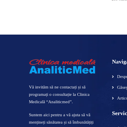
ADAUGĂ
Navig
Despr
Vă invităm să ne contactați și să
Găseș
programați o consultație la Clinica
Artic
Medicală “Analiticmed”.
Servic
Suntem aici pentru a vă ajuta să vă
mențineți sănătatea și să îmbunătățiți