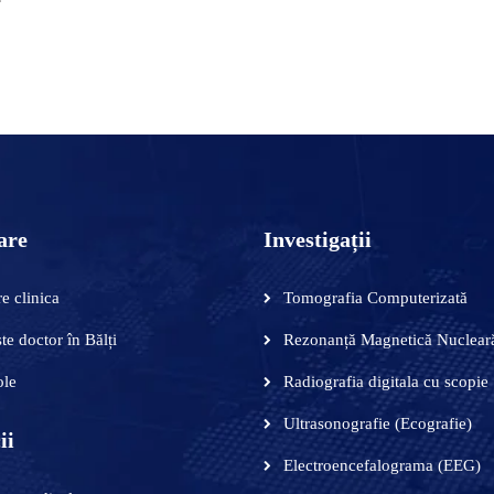
 ÎN COȘ
are
Investigații
e clinica
Tomografia Computerizată
te doctor în Bălți
Rezonanță Magnetică Nuclear
ole
Radiografia digitala cu scopie
Ultrasonografie (Ecografie)
ii
Electroencefalograma (EEG)