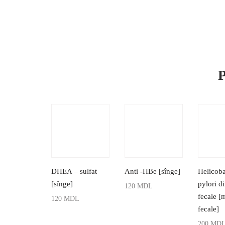
P
DHEA – sulfat
Anti -HBe [sînge]
Helicoba
[sînge]
pylori d
120
MDL
fecale [
120
MDL
ADAUGĂ ÎN COȘ
fecale]
ADAUGĂ ÎN COȘ
200
MD