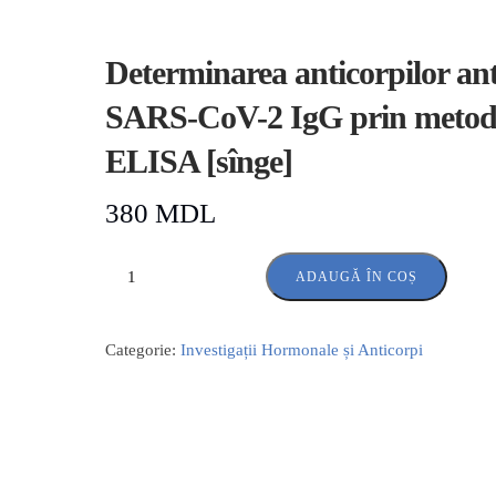
Determinarea anticorpilor ant
SARS-CoV-2 IgG prin meto
ELISA [sînge]
380
MDL
ADAUGĂ ÎN COȘ
Categorie:
Investigații Hormonale și Anticorpi