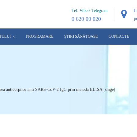
Tel. Viber/ Telegram
I
0 620 00 020
p
TULUI
PROGRAMARE
ȘTIRI SĂNĂTOASE
CONTACTE
rea anticorpilor anti SARS-CoV-2 IgG prin metoda ELISA [sînge]