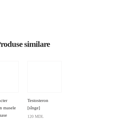
roduse similare
cter
Testosteron
in masele
[sînge]
mase
120
MDL
ADAUGĂ ÎN COȘ
L