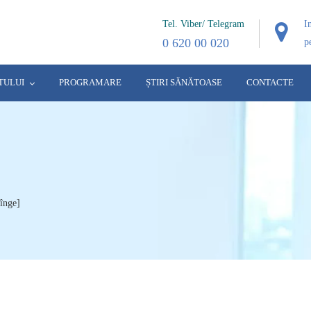
Tel. Viber/ Telegram
I
0 620 00 020
p
TULUI
PROGRAMARE
ȘTIRI SĂNĂTOASE
CONTACTE
sînge]