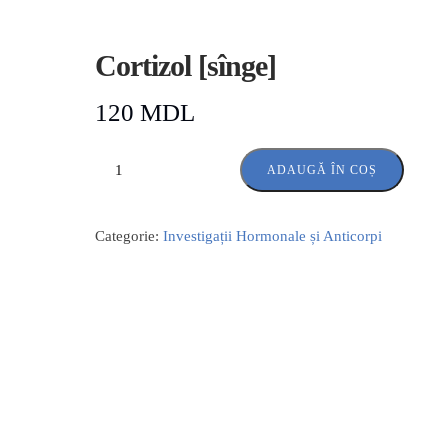
Cortizol [sînge]
120
MDL
ADAUGĂ ÎN COȘ
Categorie:
Investigații Hormonale și Anticorpi