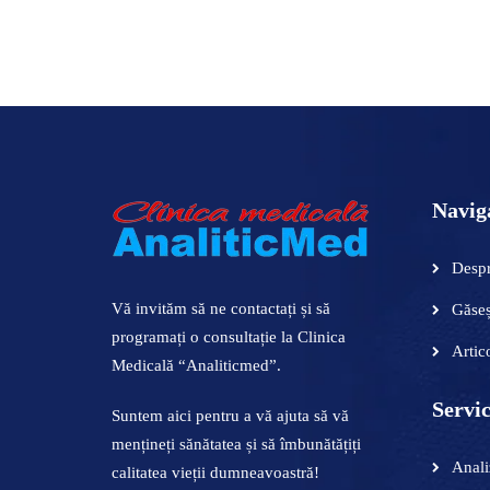
Navig
Despr
Vă invităm să ne contactați și să
Găseș
programați o consultație la Clinica
Artic
Medicală “Analiticmed”.
Servic
Suntem aici pentru a vă ajuta să vă
mențineți sănătatea și să îmbunătățiți
Anali
calitatea vieții dumneavoastră!