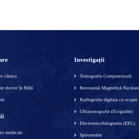
ADAUGĂ ÎN COȘ
are
Investigații
e clinica
Tomografia Computerizată
te doctor în Bălți
Rezonanță Magnetică Nuclear
ole
Radiografia digitala cu scopie
Ultrasonografie (Ecografie)
ii
Electroencefalograma (EEG)
ze medicale
Spirometrie