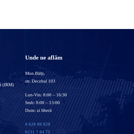
Unde ne aflăm
Mun.Bălți,
str. Decebal 103
ă (IRM)
Lun-Vin: 8:00 – 16:30
Smb: 8:00 – 13:00
Dum: zi liberă
0 620 00 020
0231 7 04 71