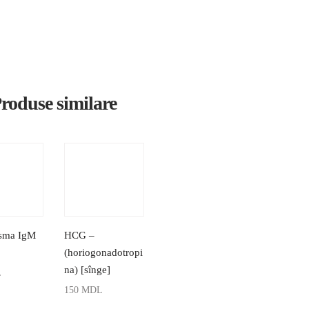
roduse similare
sma IgM
HCG –
(horiogonadotropi
na) [sînge]
L
150
MDL
 ÎN COȘ