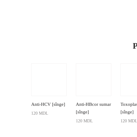
P
Anti-HCV [sînge]
Anti-HBcor sumar
Toxopla
[sînge]
[sînge]
120
MDL
120
MDL
120
MD
ADAUGĂ ÎN COȘ
ADAUGĂ ÎN COȘ
ADAUGĂ