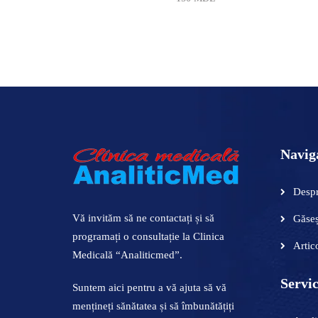
ADAUGĂ ÎN COȘ
ADAUGĂ
ADAUGĂ ÎN COȘ
Navig
Despr
Vă invităm să ne contactați și să
Găseș
programați o consultație la Clinica
Artic
Medicală “Analiticmed”.
Servic
Suntem aici pentru a vă ajuta să vă
mențineți sănătatea și să îmbunătățiți