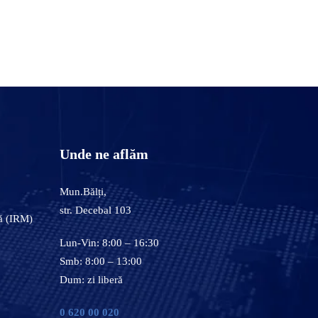
Unde ne aflăm
Mun.Bălți,
str. Decebal 103
ă (IRM)
Lun-Vin: 8:00 – 16:30
Smb: 8:00 – 13:00
Dum: zi liberă
0 620 00 020