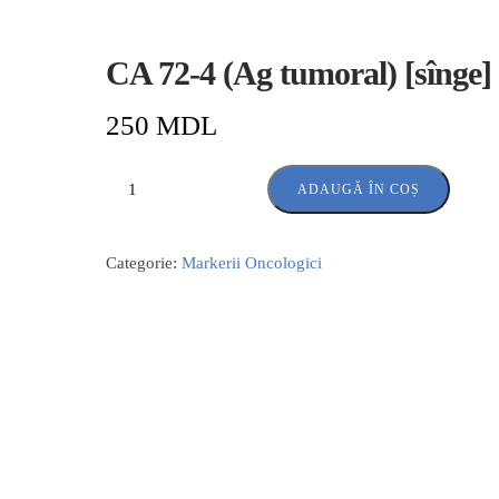
CA 72-4 (Ag tumoral) [sînge]
250
MDL
ADAUGĂ ÎN COȘ
Categorie:
Markerii Oncologici