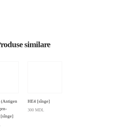
roduse similare
 (Antigen
HE4 [sînge]
gen-
300
MDL
 [sînge]
ADAUGĂ ÎN COȘ
L