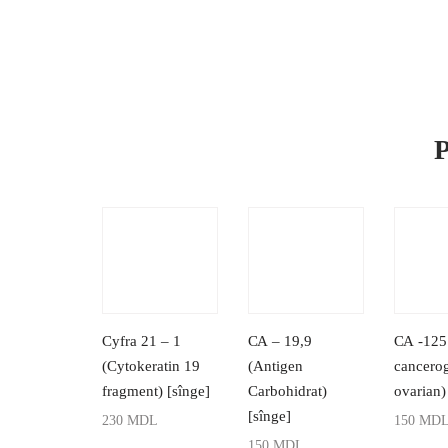
P
Cyfra 21 – 1
СА – 19,9
СА -125
(Cytokeratin 19
(Antigen
cancero
fragment) [sînge]
Carbohidrat)
ovarian)
[sînge]
230
MDL
150
MD
150
MDL