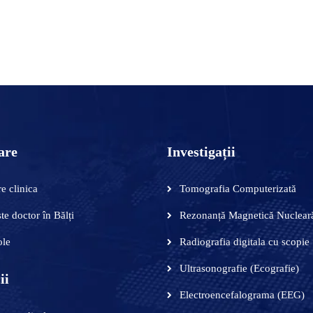
 ÎN COȘ
are
Investigații
e clinica
Tomografia Computerizată
te doctor în Bălți
Rezonanță Magnetică Nuclear
ole
Radiografia digitala cu scopie
Ultrasonografie (Ecografie)
ii
Electroencefalograma (EEG)