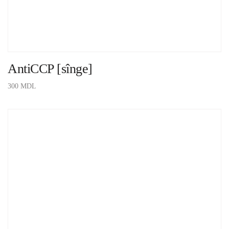
AntiCCP [sînge]
300
MDL
ADAUGĂ ÎN COȘ