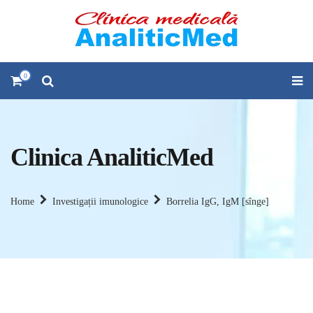
0
Clinica AnaliticMed
Home
Investigații imunologice
Borrelia IgG, IgM [sînge]