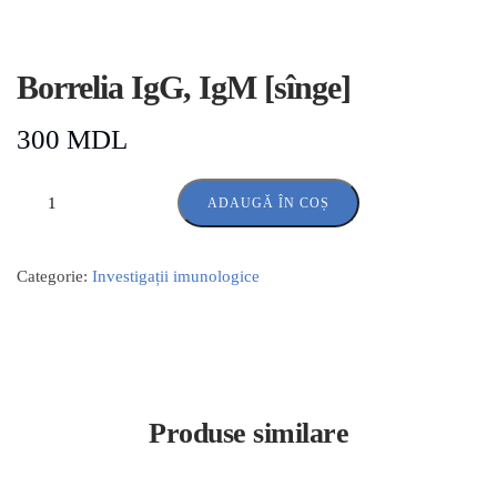
Borrelia IgG, IgM [sînge]
300
MDL
ADAUGĂ ÎN COȘ
Categorie:
Investigații imunologice
Produse similare