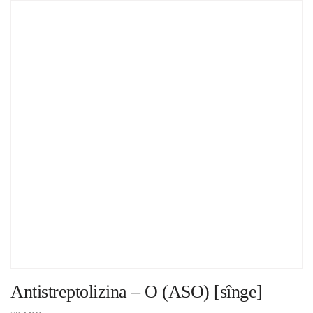
Antistreptolizina – О (ASO) [sînge]