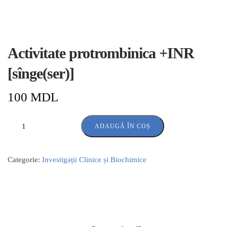
Activitate protrombinica +INR
[sînge(ser)]
100
MDL
ADAUGĂ ÎN COȘ
Categorie:
Investigații Clinice și Biochimice