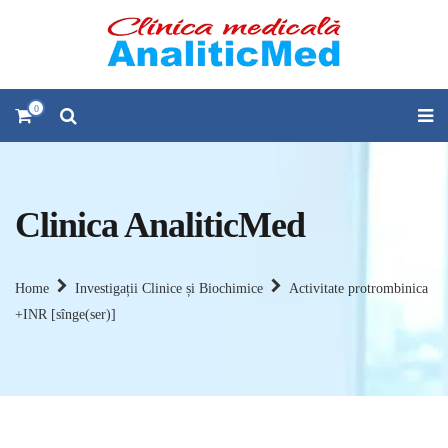
0
Clinica AnaliticMed
Home
Investigații Clinice și Biochimice
Activitate protrombinica
+INR [sînge(ser)]