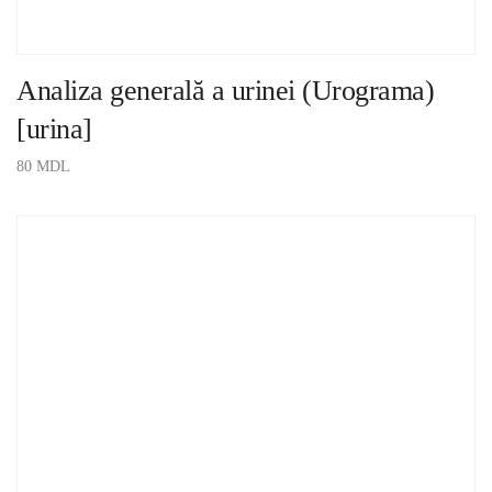
Analiza generală a urinei (Urograma)
[urina]
80
MDL
ADAUGĂ ÎN COȘ