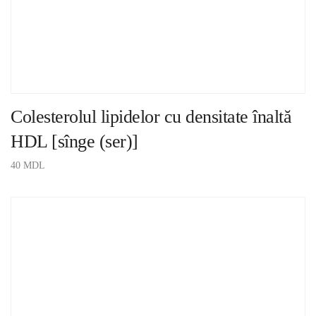
Colesterolul lipidelor cu densitate înaltă
HDL [sînge (ser)]
40
MDL
ADAUGĂ ÎN COȘ