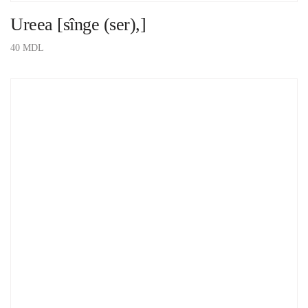
Ureea [sînge (ser),]
40
MDL
ADAUGĂ ÎN COȘ