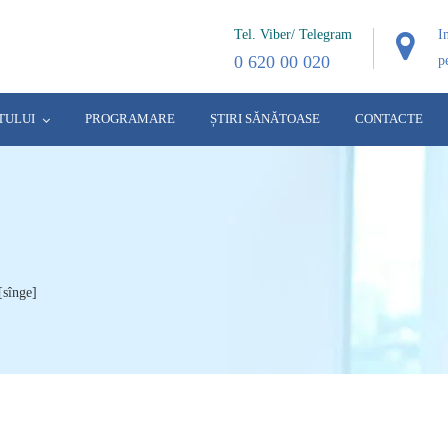
Tel. Viber/ Telegram
I
0 620 00 020
p
TULUI
PROGRAMARE
ȘTIRI SĂNĂTOASE
CONTACTE
[sînge]