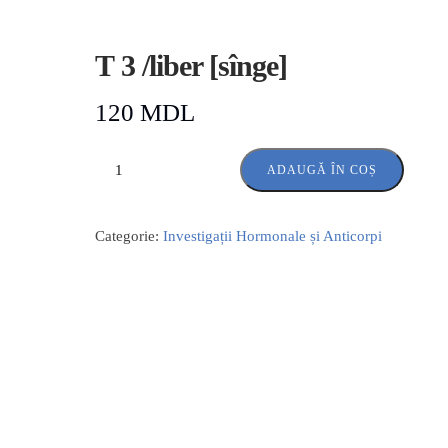
Т 3 /liber [sînge]
120
MDL
ADAUGĂ ÎN COȘ
Categorie:
Investigații Hormonale și Anticorpi