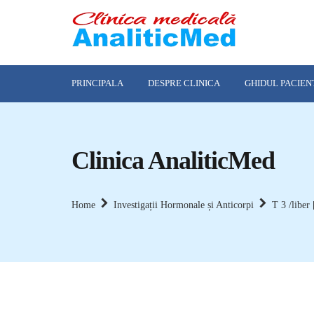
PRINCIPALA
DESPRE CLINICA
GHIDUL PACIEN
Clinica AnaliticMed
Home
Investigații Hormonale și Anticorpi
Т 3 /liber 