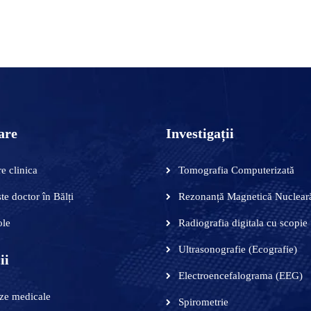
are
Investigații
e clinica
Tomografia Computerizată
te doctor în Bălți
Rezonanță Magnetică Nuclear
ole
Radiografia digitala cu scopie
Ultrasonografie (Ecografie)
ii
Electroencefalograma (EEG)
ze medicale
Spirometrie