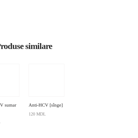
roduse similare
V sumar
Anti-HCV [sînge]
120
MDL
L
ADAUGĂ ÎN COȘ
 ÎN COȘ