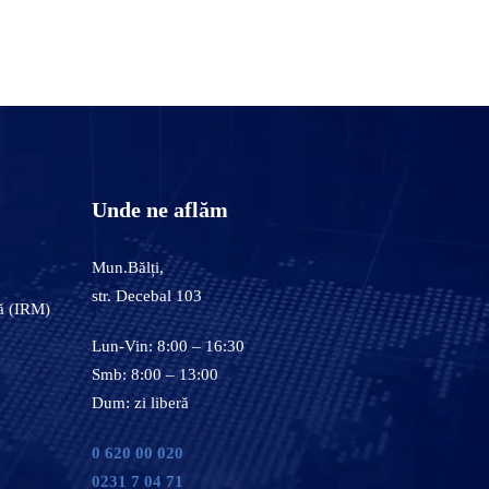
Unde ne aflăm
Mun.Bălți,
str. Decebal 103
ă (IRM)
Lun-Vin: 8:00 – 16:30
Smb: 8:00 – 13:00
Dum: zi liberă
0 620 00 020
0231 7 04 71