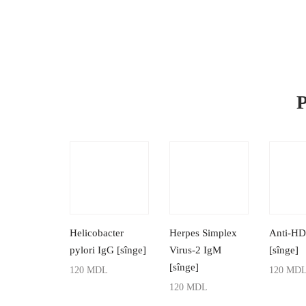
P
Helicobacter
Herpes Simplex
Anti-HD
pylori IgG [sînge]
Virus-2 IgM
[sînge]
[sînge]
120
MDL
120
MD
120
MDL
ADAUGĂ ÎN COȘ
ADAUGĂ