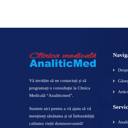
ADAUGĂ ÎN COȘ
Navig
Despr
Vă invităm să ne contactați și să
Găseș
programați o consultație la Clinica
Artic
Medicală “Analiticmed”.
Servic
Suntem aici pentru a vă ajuta să vă
mențineți sănătatea și să îmbunătățiți
Anali
calitatea vieții dumneavoastră!