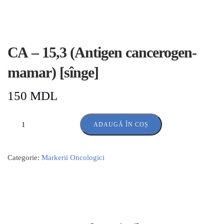
СА – 15,3 (Antigen cancerogen-
mamar) [sînge]
150
MDL
ADAUGĂ ÎN COȘ
Categorie:
Markerii Oncologici