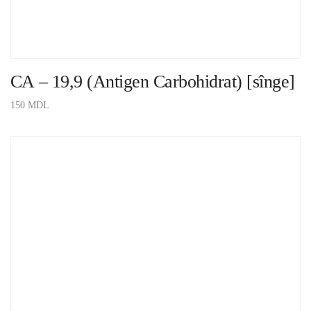
СА – 19,9 (Antigen Carbohidrat) [sînge]
150
MDL
ADAUGĂ ÎN COȘ