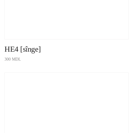
HE4 [sînge]
300
MDL
ADAUGĂ ÎN COȘ